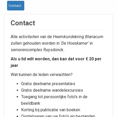
Contact
Contact
Alle activiteiten van de
Heemkundekring Blariacum
zullen gehouden worden in
'De Hoeskamer'
in
seniorencomplex Ruysdonck .
Als u lid wilt worden, dan kan dat voor €
20 per
jaar
.
Wat kunnen de leden verwachten?
Gratis deelname presentaties
Gratis deelname wandelexcursies
Toegang tot persoonlijke foto's in de
beeldbank
Korting bij publicatie van boeken
Digitaliseren van uw foto’s en bestanden