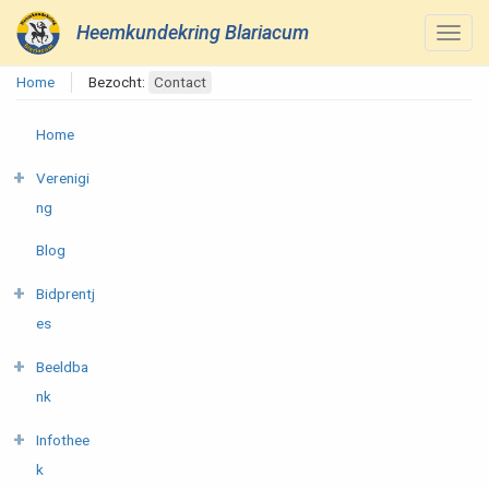
Heemkundekring Blariacum
Home
Bezocht:
Contact
Home
Verenigi
ng
Blog
Bidprentj
es
Beeldba
nk
Infothee
k