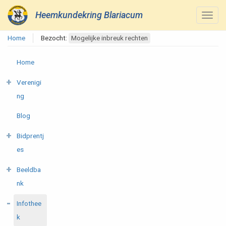
Heemkundekring Blariacum
Home
Bezocht:
Mogelijke inbreuk rechten
Home
Verenigi
ng
Blog
Bidprentj
es
Beeldba
nk
Infothee
k