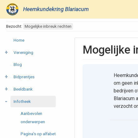
Heemkundekring Blariacum
Bezocht:
Mogelijke inbreuk rechten
Home
Mogelijke 
Vereniging
Blog
Heemkundekr
Bidprentjes
om geen inb
Beeldbank
bedrijven 
Blariacum a
Infotheek
verzocht on
Aanbevolen
onderwerpen
Pagina's op alfabet