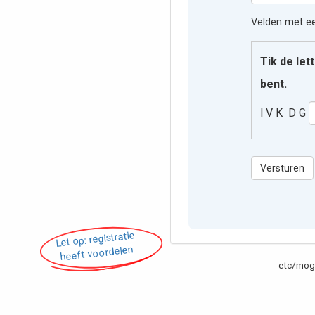
Velden met een
Tik de let
bent.
I V K D G
Versturen
Let op: registratie
heeft voordelen
etc/moge