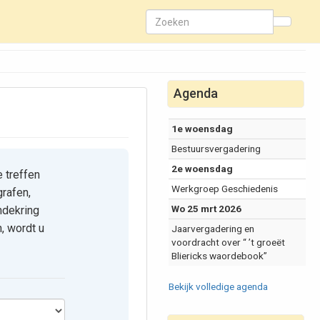
Agenda
1e woensdag
Bestuursvergadering
2e woensdag
e treffen
Werkgroep Geschiedenis
grafen,
Wo 25 mrt 2026
ndekring
, wordt u
Jaarvergadering en
voordracht over “ ’t groeët
Bliericks waordebook”
Bekijk volledige agenda