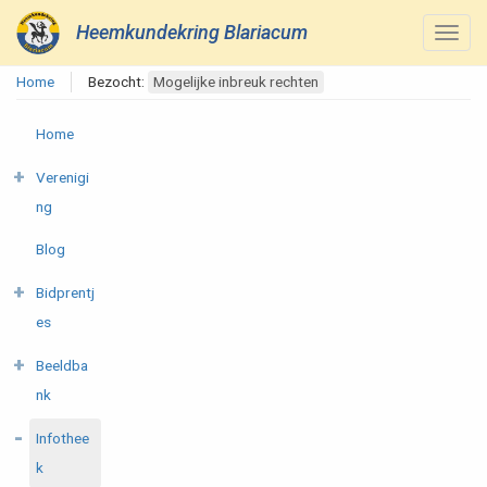
Heemkundekring Blariacum
Home
Bezocht:
Mogelijke inbreuk rechten
Home
Verenigi
ng
Blog
Bidprentj
es
Beeldba
nk
Infothee
k