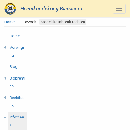
Heemkundekring Blariacum
Home
Bezocht:
Mogelijke inbreuk rechten
Home
Verenigi
ng
Blog
Bidprentj
es
Beeldba
nk
Infothee
k