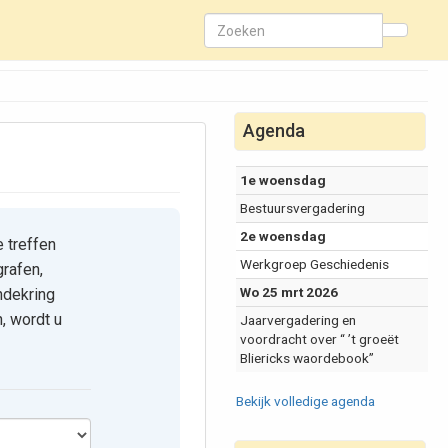
Agenda
1e woensdag
Bestuursvergadering
2e woensdag
e treffen
Werkgroep Geschiedenis
grafen,
Wo 25 mrt 2026
ndekring
, wordt u
Jaarvergadering en
voordracht over “ ’t groeët
Bliericks waordebook”
Bekijk volledige agenda