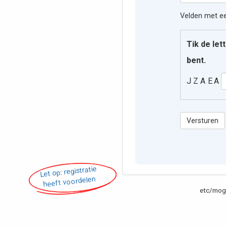
Velden met een
Tik de let
bent.
J Z A E A
Versturen
Let op: registratie
heeft voordelen
etc/moge