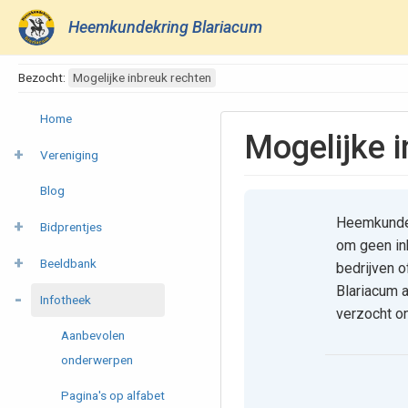
Heemkundekring Blariacum
Bezocht:
Mogelijke inbreuk rechten
Home
Mogelijke 
Vereniging
Blog
Heemkundekr
Bidprentjes
om geen inb
Beeldbank
bedrijven 
Blariacum a
Infotheek
verzocht on
Aanbevolen
onderwerpen
Pagina's op alfabet