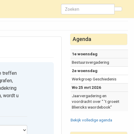
Agenda
1e woensdag
Bestuursvergadering
2e woensdag
e treffen
Werkgroep Geschiedenis
grafen,
Wo 25 mrt 2026
ndekring
, wordt u
Jaarvergadering en
voordracht over “ ’t groeët
Bliericks waordebook”
Bekijk volledige agenda