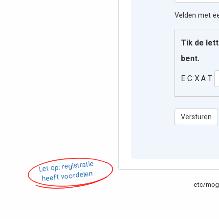
Velden met een
Tik de let
bent.
E C X A᠎ T
Versturen
Let op: registratie
heeft voordelen
etc/moge