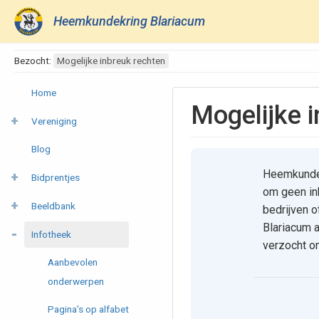
Heemkundekring Blariacum
Bezocht:
Mogelijke inbreuk rechten
Home
Mogelijke 
Vereniging
Blog
Heemkundekr
Bidprentjes
om geen inb
Beeldbank
bedrijven 
Blariacum a
Infotheek
verzocht on
Aanbevolen
onderwerpen
Pagina's op alfabet