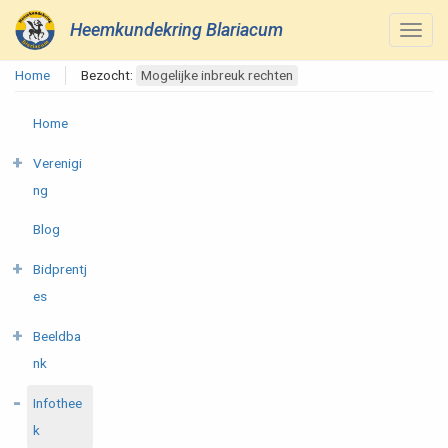
Heemkundekring Blariacum
Home
Bezocht:
Mogelijke inbreuk rechten
Home
Verenigi
ng
Blog
Bidprentj
es
Beeldba
nk
Infothee
k