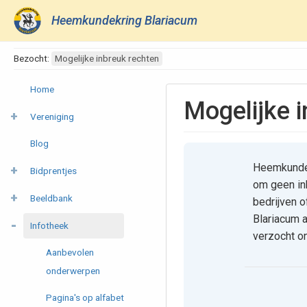
Heemkundekring Blariacum
Bezocht:
Mogelijke inbreuk rechten
Home
Mogelijke 
Vereniging
Blog
Heemkundekr
Bidprentjes
om geen inb
Beeldbank
bedrijven 
Blariacum a
Infotheek
verzocht on
Aanbevolen
onderwerpen
Pagina's op alfabet