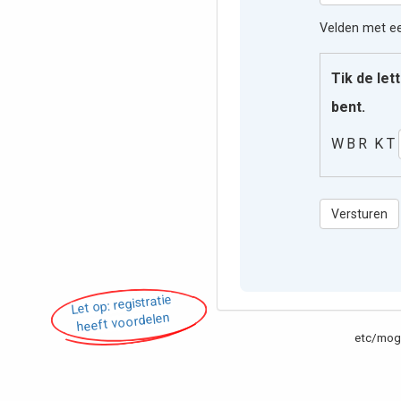
Velden met een
Tik de let
bent.
W B R K T
Versturen
Let op: registratie
heeft voordelen
etc/moge