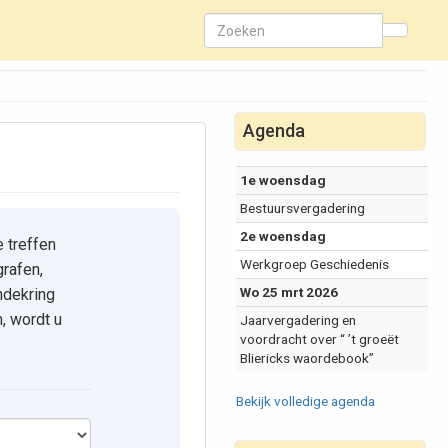
Agenda
1e woensdag
Bestuursvergadering
2e woensdag
e treffen
Werkgroep Geschiedenis
grafen,
Wo 25 mrt 2026
ndekring
, wordt u
Jaarvergadering en
voordracht over “ ’t groeët
Bliericks waordebook”
Bekijk volledige agenda