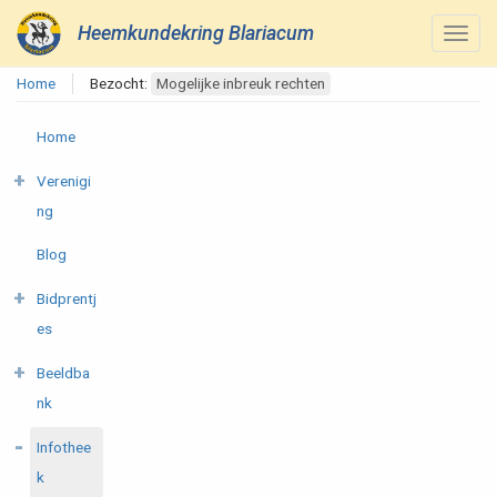
Heemkundekring Blariacum
Home
Bezocht:
Mogelijke inbreuk rechten
Home
Verenigi
ng
Blog
Bidprentj
es
Beeldba
nk
Infothee
k