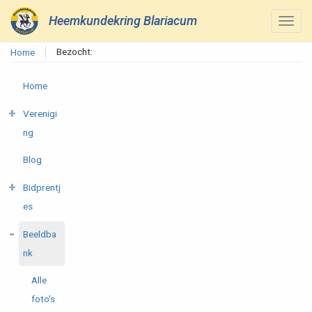
Heemkundekring Blariacum
Bezocht:
Home
Home
Verenigi
ng
Blog
Bidprentj
es
Beeldba
nk
Alle
foto's