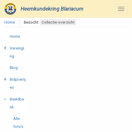
Heemkundekring Blariacum
Home
Bezocht:
Collectie-overzicht
Home
Verenigi
ng
Blog
Bidprentj
es
Beeldba
nk
Alle
foto's