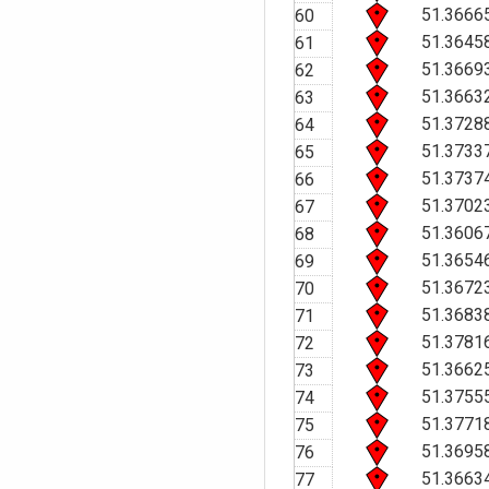
51.3666
60
51.3645
61
51.3669
62
51.3663
63
51.3728
64
51.3733
65
51.3737
66
51.3702
67
51.3606
68
51.3654
69
51.3672
70
51.3683
71
51.3781
72
51.3662
73
51.3755
74
51.3771
75
51.3695
76
51.3663
77