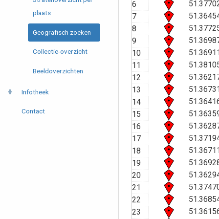
51.3770
6
plaats
51.3645
7
51.3772
8
Geografisch zoeken
51.3698
9
Collectie-overzicht
51.3691
10
51.3810
11
Beeldoverzichten
51.3621
12
51.3673
13
Infotheek
51.3641
14
Contact
51.3635
15
51.3628
16
51.3719
17
51.3671
18
51.3692
19
51.3629
20
51.3747
21
51.3685
22
51.3615
23