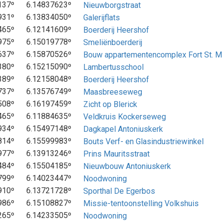
137º
6.14837623º
Nieuwborgstraat
931º
6.13834050º
Galerijflats
465º
6.12141609º
Boerderij Heershof
975º
6.15019778º
Smeliënboerderij
637º
6.15870526º
Bouw appartementencomplex Fort St. Mi
380º
6.15215090º
Lambertusschool
389º
6.12158048º
Boerderij Heershof
737º
6.13576749º
Maasbreeseweg
508º
6.16197459º
Zicht op Blerick
465º
6.11884635º
Veldkruis Kockerseweg
934º
6.15497148º
Dagkapel Antoniuskerk
814º
6.15599983º
Bouts Verf- en Glasindustriewinkel
977º
6.13913246º
Prins Mauritsstraat
484º
6.15504185º
Nieuwbouw Antoniuskerk
799º
6.14023447º
Noodwoning
910º
6.13721728º
Sporthal De Egerbos
986º
6.15108827º
Missie-tentoonstelling Volkshuis
265º
6.14233505º
Noodwoning