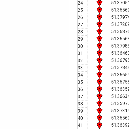
51.3705
24
51.3656
25
51.3797
26
51.3720
27
51.3687
28
51.3656
29
51.3798
30
51.3646
31
51.3679
32
51.3784
33
51.3665
34
51.3675
35
51.3635
36
51.3663
37
51.3597
38
51.3731
39
51.3656
40
51.3639
41