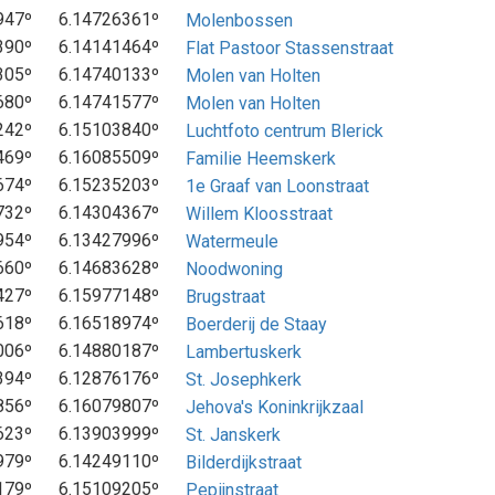
947º
6.14726361º
Molenbossen
390º
6.14141464º
Flat Pastoor Stassenstraat
305º
6.14740133º
Molen van Holten
680º
6.14741577º
Molen van Holten
242º
6.15103840º
Luchtfoto centrum Blerick
469º
6.16085509º
Familie Heemskerk
674º
6.15235203º
1e Graaf van Loonstraat
732º
6.14304367º
Willem Kloosstraat
954º
6.13427996º
Watermeule
660º
6.14683628º
Noodwoning
427º
6.15977148º
Brugstraat
618º
6.16518974º
Boerderij de Staay
006º
6.14880187º
Lambertuskerk
394º
6.12876176º
St. Josephkerk
856º
6.16079807º
Jehova's Koninkrijkzaal
623º
6.13903999º
St. Janskerk
979º
6.14249110º
Bilderdijkstraat
179º
6.15109205º
Pepijnstraat