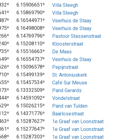
832º
6.15906651º
Villa Steegh
641º
6.15869790º
Villa Steegh
487º
6.16544971º
Veerhuis de Staay
975º
6.16498008º
Veerhuis de Staay
266º
6.14769796º
Pastoor Stassenstraat
240º
6.15208110º
Kloosterstraat
735º
6.15516663º
De Maas
649º
6.16554737º
Veerhuis de Staay
626º
6.15096578º
Pepijnstraat
710º
6.15499139º
St. Antoniuskerk
655º
6.15457534º
Café Sur Meuse
373º
6.13332509º
Pand Gerards
444º
6.14591092º
Vondelstraat
629º
6.15026215º
Pand van Tulden
112º
6.14371776º
Baarlosestraat
463º
6.15287627º
1e Graaf van Loonstraat
061º
6.15277647º
1e Graaf van Loonstraat
668º
6.15287303º
1e Graaf van Loonstraat