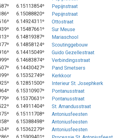
587º
6.15113854º
Pepijnstraat
186º
6.15088820º
Pepijnstraat
616º
6.14924311º
Ottostraat
939º
6.15487661º
Sur Meuse
313º
6.14819387º
Mariaschool
377º
6.14858124º
Scoutinggebouw
916º
6.14415049º
Guido Gezellestraat
999º
6.14683874º
Verbindingsstraat
607º
6.14430427º
Pand Smetsers
399º
6.15352749º
Kerkkoor
925º
6.12851500º
Interieur St. Josephkerk
964º
6.15310907º
Pontanusstraat
779º
6.15370631º
Pontanusstraat
522º
6.14911404º
St. Amandusstraat
375º
6.15111708º
Antoniusfeesten
358º
6.15388498º
Antoniusfeesten
634º
6.15362279º
Antoniusfeesten
286º
6.15909401º
Processie St. Antoniusfeest