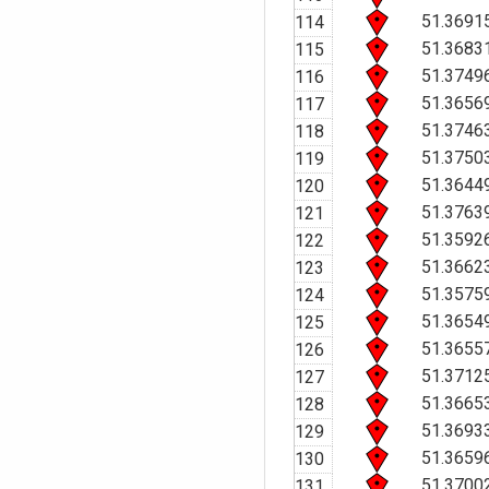
51.3691
114
51.3683
115
51.3749
116
51.3656
117
51.3746
118
51.3750
119
51.3644
120
51.3763
121
51.3592
122
51.3662
123
51.3575
124
51.3654
125
51.3655
126
51.3712
127
51.3665
128
51.3693
129
51.3659
130
51.3700
131