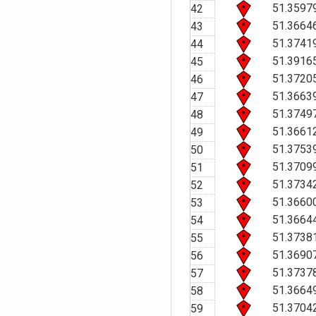
51.3597
42
51.3664
43
51.3741
44
51.3916
45
51.3720
46
51.3663
47
51.3749
48
51.3661
49
51.3753
50
51.3709
51
51.3734
52
51.3660
53
51.3664
54
51.3738
55
51.3690
56
51.3737
57
51.3664
58
51.3704
59