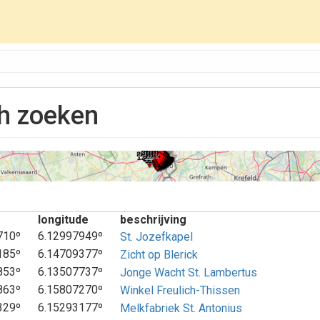
h zoeken
longitude
beschrijving
710º
6.12997949º
St. Jozefkapel
185º
6.14709377º
Zicht op Blerick
853º
6.13507737º
Jonge Wacht St. Lambertus
863º
6.15807270º
Winkel Freulich-Thissen
329º
6.15293177º
Melkfabriek St. Antonius