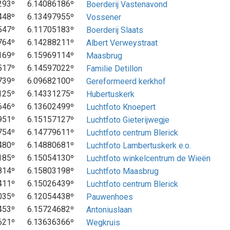
293º
6.14086186º
Boerderij Vastenavond
448º
6.13497955º
Vossener
547º
6.11705183º
Boerderij Slaats
764º
6.14288211º
Albert Verweystraat
169º
6.15969114º
Maasbrug
517º
6.14597022º
Familie Detillon
739º
6.09682100º
Gereformeerd kerkhof
125º
6.14331275º
Hubertuskerk
646º
6.13602499º
Luchtfoto Knoepert
951º
6.15157127º
Luchtfoto Gieterijwegje
754º
6.14779611º
Luchtfoto centrum Blerick
480º
6.14880681º
Luchtfoto Lambertuskerk e.o.
185º
6.15054130º
Luchtfoto winkelcentrum de Wieën
814º
6.15803198º
Luchtfoto Maasbrug
411º
6.15026439º
Luchtfoto centrum Blerick
035º
6.12054438º
Pauwenhoes
453º
6.15724682º
Antoniuslaan
621º
6.13636366º
Wegkruis