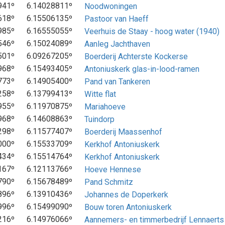
941º
6.14028811º
Noodwoningen
618º
6.15506135º
Pastoor van Haeff
985º
6.16555055º
Veerhuis de Staay - hoog water (1940)
546º
6.15024089º
Aanleg Jachthaven
501º
6.09267205º
Boerderij Achterste Kockerse
968º
6.15493405º
Antoniuskerk glas-in-lood-ramen
773º
6.14905400º
Pand van Tankeren
258º
6.13799413º
Witte flat
955º
6.11970875º
Mariahoeve
968º
6.14608863º
Tuindorp
298º
6.11577407º
Boerderij Maassenhof
000º
6.15533709º
Kerkhof Antoniuskerk
434º
6.15514764º
Kerkhof Antoniuskerk
167º
6.12113766º
Hoeve Hennese
790º
6.15678489º
Pand Schmitz
896º
6.13910436º
Johannes de Doperkerk
996º
6.15499090º
Bouw toren Antoniuskerk
216º
6.14976066º
Aannemers- en timmerbedrijf Lennaerts