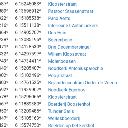
587º
6.15245083º
Kloosterstraat
889º
6.13696912º
Pastoor Stassenstraat
322º
6.15185538º
Pand Aerts
216º
6.15511138º
Interieur St. Antoniuskerk
864º
6.14905707º
Ons Huis
738º
6.12085195º
Boerenbond
471º
6.14128530º
Drie Decembersingel
332º
6.14297597º
Willem Kloosstraat
743º
6.14734411º
Molenbossen
640º
6.15205407º
Noodkerk Antoniusparochie
302º
6.15102496º
Pepijnstraat
803º
6.14761525º
Bejaardencentrum Onder de Wieën
692º
6.11939907º
Noodkerk Egerbos
578º
6.15296065º
Kloosterstraat
567º
6.11889380º
Boerderij Boostenhof
850º
6.13209485º
Tuinder Saris
847º
6.15105163º
Wellesboerderij
420º
6.15574750º
Beelden op het kerkhof