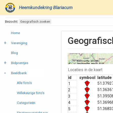
Heemkundekring Blariacum
Bezocht:
Geografisch zoeken
Home
Geografisc
Vereniging
Blog
Bidprentjes
Locaties in de kaart
Beeldbank
id
symbool
latitude
Alle foto's
51.3792
1
51.3636
2
Willekeurige foto's
51.3950
3
51.3696
4
Categorieën
51.3683
5
Stratenoverzicht per