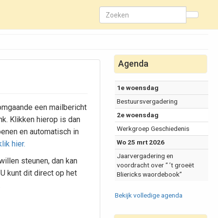
Agenda
1e woensdag
Bestuursvergadering
 omgaande een mailbericht
2e woensdag
nk. Klikken hierop is dan
Werkgroep Geschiedenis
enen en automatisch in
Wo 25 mrt 2026
lik hier.
Jaarvergadering en
 willen steunen, dan kan
voordracht over “ ’t groeët
 U kunt dit direct op het
Bliericks waordebook”
.
Bekijk volledige agenda