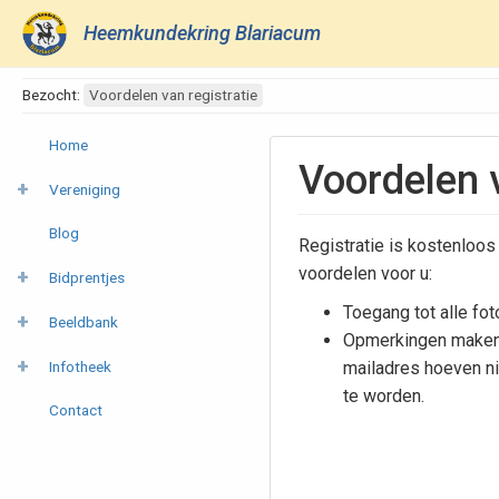
Heemkundekring Blariacum
Bezocht:
Voordelen van registratie
Home
Voordelen v
Vereniging
Blog
Registratie is kostenloos
voordelen voor u:
Bidprentjes
Toegang tot alle fot
Beeldbank
Opmerkingen maken 
Infotheek
mailadres hoeven n
te worden.
Contact