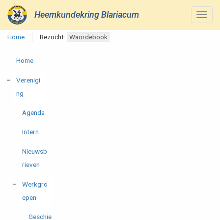
Heemkundekring Blariacum
Home
Bezocht:
Waordebook
Home
Verenigi
ng
Agenda
Intern
Nieuwsb
rieven
Werkgro
epen
Geschie