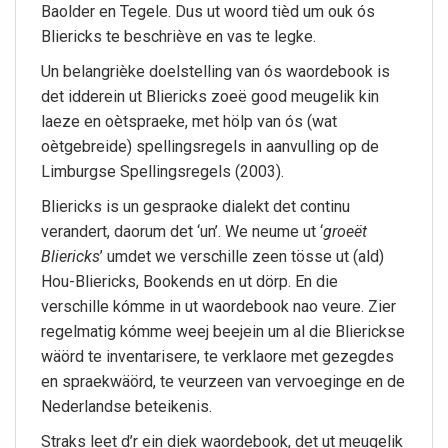
Baolder en Tegele. Dus ut woord tièd um ouk ós
Bliericks te beschriève en vas te legke.
Un belangrièke doelstelling van ós waordebook is
det idderein ut Bliericks zoeë good meugelik kin
laeze en oètspraeke, met hölp van ós (wat
oètgebreide) spellingsregels in aanvulling op de
Limburgse Spellingsregels (2003).
Bliericks is un gespraoke dialekt det continu
verandert, daorum det ‘un’. We neume ut ‘
groeët
Bliericks
’ umdet we verschille zeen tösse ut (ald)
Hou-Bliericks, Bookends en ut dörp. En die
verschille kómme in ut waordebook nao veure. Zier
regelmatig kómme weej beejein um al die Blierickse
wäörd te inventarisere, te verklaore met gezegdes
en spraekwäörd, te veurzeen van vervoeginge en de
Nederlandse beteikenis.
Straks leet d’r ein diek waordebook, det ut meugelik