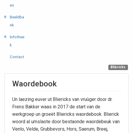
es
Beeldba
nk
Infothee
k
Contact
Blièricks
Waordebook
Un laezing euver ut Bliericks van vruùger door dr.
Frens Bakker waas in 2017 de start van de
werkgroep un groeët Bliericks waordebook. Blierick
woord al umslaote door bestaonde waordebeuk van
Venlo, Velde, Grubbevors, Hors, Saerum, Breej,