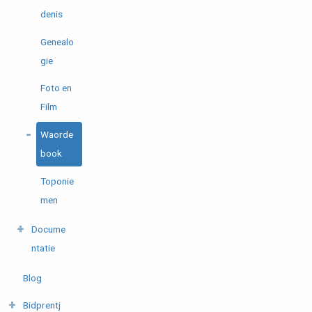
denis
Genealo
gie
Foto en
Film
Waorde
book
Toponie
men
Docume
ntatie
Blog
Bidprentj