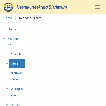
Heemkundekring Blariacum
Home
Bezocht:
Intern
Home
Verenigi
ng
Agenda
Intern
Nieuwsb
rieven
Werkgro
epen
Docume