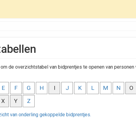
tabellen
rs om de overzichtstabel van bidprentjes te openen van persone
E
F
G
H
I
J
K
L
M
N
O
X
Y
Z
rzicht van onderling gekoppelde bidprentjes.