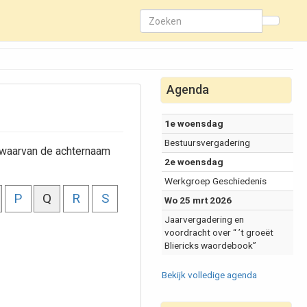
Agenda
1e woensdag
Bestuursvergadering
n waarvan de achternaam
2e woensdag
Werkgroep Geschiedenis
P
Q
R
S
Wo 25 mrt 2026
Jaarvergadering en
voordracht over “ ’t groeët
Bliericks waordebook”
Bekijk volledige agenda