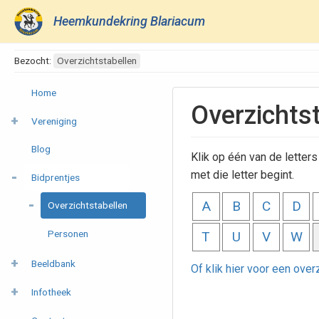
Heemkundekring Blariacum
Bezocht:
Overzichtstabellen
Home
Overzichts
Vereniging
Blog
Klik op één van de lette
met die letter begint.
Bidprentjes
A
B
C
D
Overzichtstabellen
Personen
T
U
V
W
Beeldbank
Of klik hier voor een ove
Infotheek