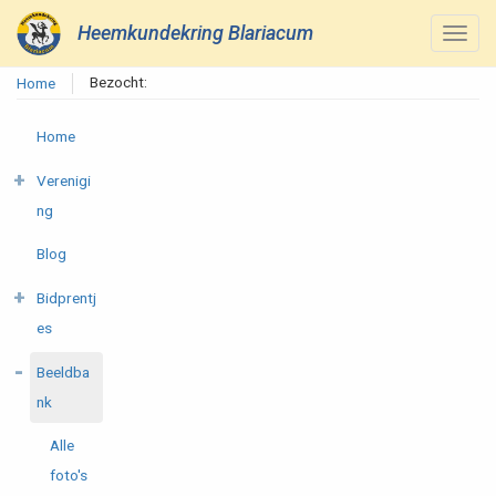
Heemkundekring Blariacum
Bezocht:
Home
Home
Verenigi
ng
Blog
Bidprentj
es
Beeldba
nk
Alle
foto's