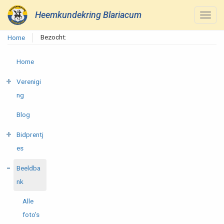
Heemkundekring Blariacum
Bezocht:
Home
Home
Verenigi
ng
Blog
Bidprentj
es
Beeldba
nk
Alle
foto's