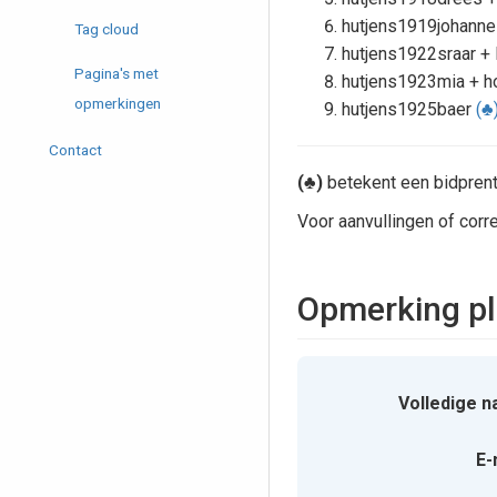
hutjens1919johann
Tag cloud
hutjens1922sraar +
Pagina's met
hutjens1923mia + h
opmerkingen
hutjens1925baer
(♣
Contact
(♣)
betekent een bidprent
Voor aanvullingen of corre
Opmerking pl
Volledige n
E-