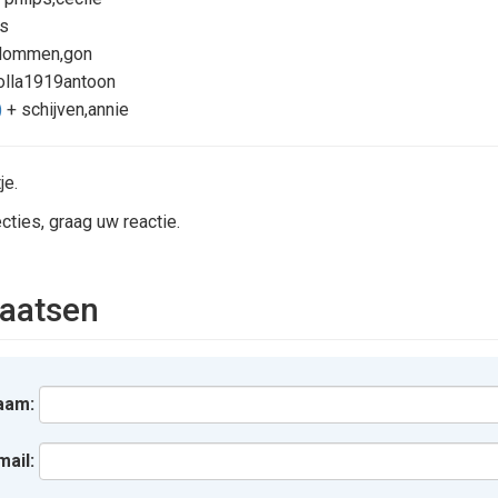
es
 lommen,gon
olla1919antoon
)
+ schijven,annie
je.
cties, graag uw reactie.
aatsen
aam:
mail: