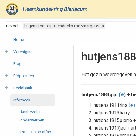
Heemkundekring Blariacum
Bezocht:
hutjens1883gijs+hendrickx1885margaretha
Home
Vereniging
hutjens188
Blog
Het gezin weergegeven m
Bidprentjes
Beeldbank
hutjens1883gijs
(♣)
+ h
Infotheek
hutjens1911rins
(♣)
Aanbevolen
hutjens1913harry
onderwerpen
hutjens1915pierre +
hutjens1917jeu + a
Pagina's op alfabet
hutjens1918drees + 