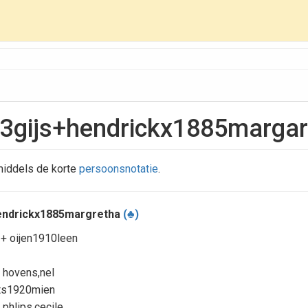
3gijs+hendrickx1885marga
iddels de korte
persoonsnotatie
.
endrickx1885margretha
(♣)
+ oijen1910leen
 hovens,nel
rts1920mien
phlips,cecile