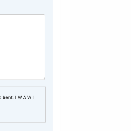
s bent.
I W A W I