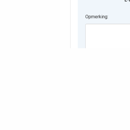
Opmerking:
Tik de letters in 