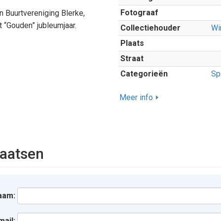
Fotograaf
n Buurtvereniging Blerke,
t “Gouden” jubleumjaar.
Collectiehouder
Wi
Plaats
Straat
Categorieën
Sp
Meer info
aatsen
aam:
mail: