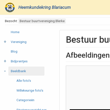
Heemkundekring Blariacum
Bezocht:
Bestuur buurtvereniging Blerke
Home
Bestuur bu
Vereniging
Blog
Afbeeldingen
Bidprentjes
Beeldbank
Alle foto's
Willekeurige foto's
Categorieën
Stratenoverzicht per