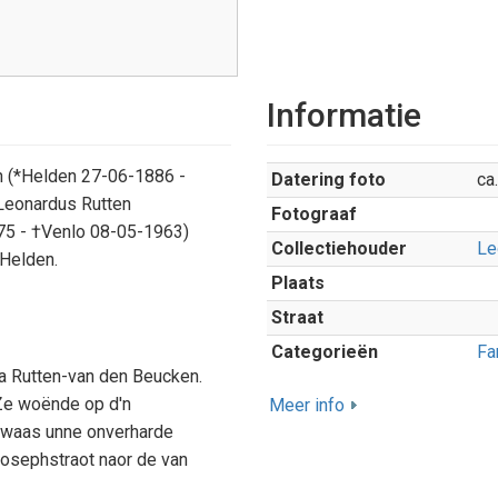
Informatie
n (*Helden 27-06-1886 -
Datering foto
ca
Leonardus Rutten
Fotograaf
75 - †Venlo 08-05-1963)
Collectiehouder
Le
Helden.
Plaats
Straat
Categorieën
Fa
a Rutten-van den Beucken.
Ze woënde op d'n
Meer info
 waas unne onverharde
Josephstraot naor de van