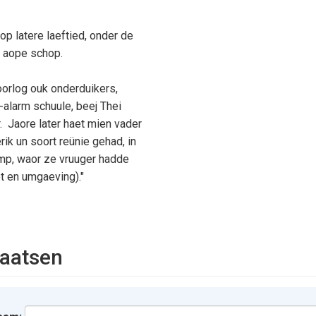
p latere laeftied, onder de
 aope schop.
oorlog ouk onderduikers,
-alarm schuule, beej Thei
. Jaore later haet mien vader
rik un soort reünie gehad, in
mp, waor ze vruuger hadde
t en umgaeving)."
aatsen