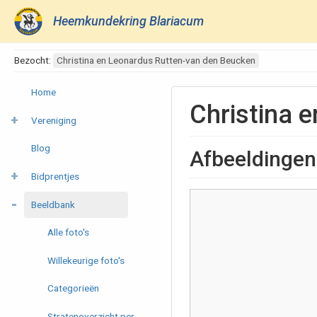
Heemkundekring Blariacum
Bezocht:
Christina en Leonardus Rutten-van den Beucken
Home
Christina 
Vereniging
Blog
Afbeeldingen
Bidprentjes
Beeldbank
Alle foto's
Willekeurige foto's
Categorieën
Stratenoverzicht per