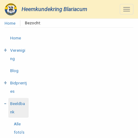
Heemkundekring Blariacum
Bezocht:
Home
Home
Verenigi
ng
Blog
Bidprentj
es
Beeldba
nk
Alle
foto's