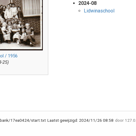
2024-08
Lidwinaschool
ol / 1956
8-25)
bank/17ea0424/start.txt
Laatst gewijzigd:
2024/11/26 08:58
door
127.0