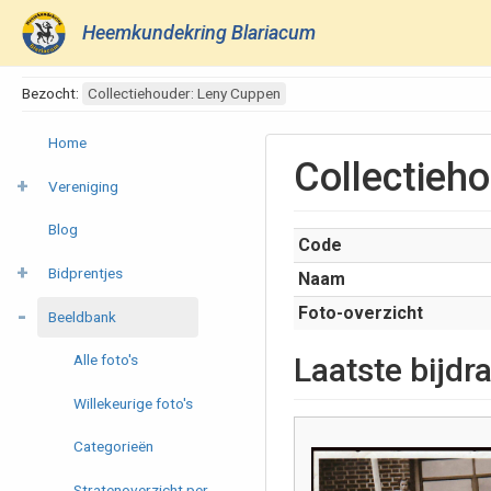
Heemkundekring Blariacum
Bezocht:
Collectiehouder: Leny Cuppen
Home
Collectieh
Vereniging
Blog
Code
Bidprentjes
Naam
Foto-overzicht
Beeldbank
Alle foto's
Laatste bijdr
Willekeurige foto's
Categorieën
Stratenoverzicht per