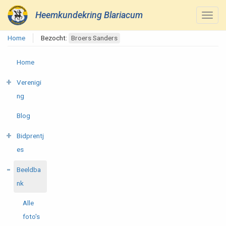
Heemkundekring Blariacum
Home
Bezocht:
Broers Sanders
Home
Verenigi
ng
Blog
Bidprentj
es
Beeldba
nk
Alle
foto's