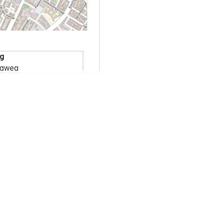
ng
rgweg