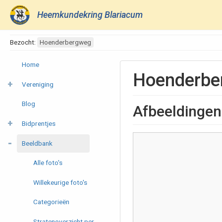
Heemkundekring Blariacum
Bezocht:
Hoenderbergweg
Home
Hoenderbe
Vereniging
Blog
Afbeeldingen
Bidprentjes
Beeldbank
Alle foto's
Willekeurige foto's
Categorieën
Stratenoverzicht per