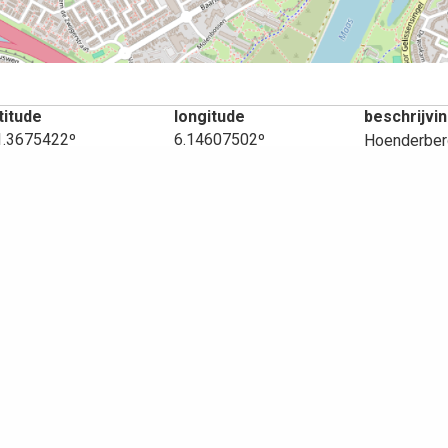
titude
longitude
beschrijvi
1.3675422º
6.14607502º
Hoenderbe
op de overzichtskaart.
aatsen
aam:
mail: