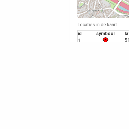
Locaties in de kaart
id
symbool
la
5
1
Bekijk ook andere punten 
Opmerking pl
Volledige n
E-