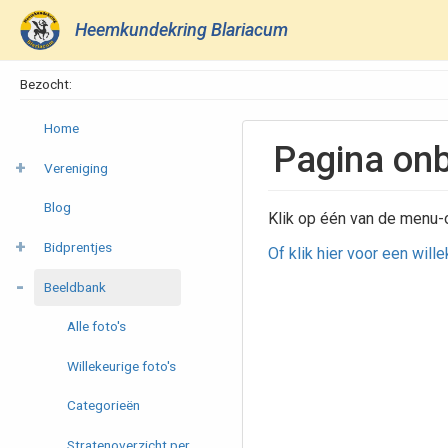
Heemkundekring Blariacum
Bezocht:
Home
Pagina on
Vereniging
Blog
Klik op één van de menu-
Bidprentjes
Of klik hier voor een will
Beeldbank
Alle foto's
Willekeurige foto's
Categorieën
Stratenoverzicht per