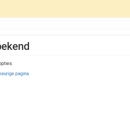
bekend
opties.
ekeurige pagina.