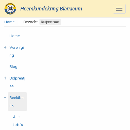
Heemkundekring Blariacum
Home
Bezocht:
Ruijsstraat
Home
Verenigi
ng
Blog
Bidprentj
es
Beeldba
nk
Alle
foto's