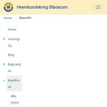
Heemkundekring Blariacum
Bezocht:
Home
Home
Verenigi
ng
Blog
Bidprentj
es
Beeldba
nk
Alle
foto's