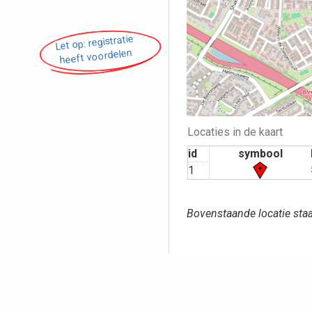
Let op: registratie
heeft voordelen
Locaties in de kaart
id
symbool
1
Bovenstaande locatie staa
Opmerking pl