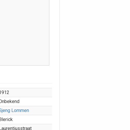
1912
Onbekend
Sjeng Lommen
Blerick
Laurentiusstraat