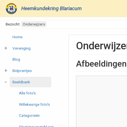
Heemkundekring Blariacum
Bezocht:
Onderwijzers
Home
Onderwijze
Vereniging
Blog
Afbeeldingen
Bidprentjes
Beeldbank
Alle foto's
Willekeurige foto's
Categorieën
Stratenoverzicht per