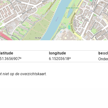
latitude
longitude
besch
51.3656907º
6.15203618º
Onder
t niet op de overzichtskaart.
aatsen