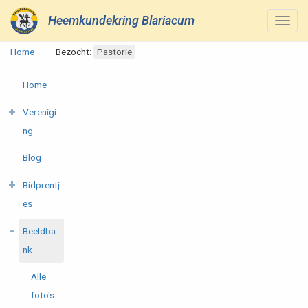
Heemkundekring Blariacum
Home
Bezocht:
Pastorie
Home
Verenigi
ng
Blog
Bidprentj
es
Beeldba
nk
Alle
foto's