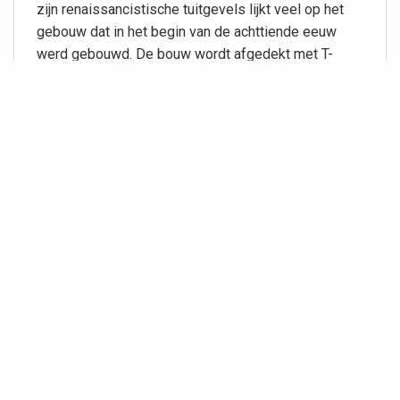
zijn renaissancistische tuitgevels lijkt veel op het
gebouw dat in het begin van de achttiende eeuw
werd gebouwd. De bouw wordt afgedekt met T-
vormig op elkaar aansluitende zadeldaken. Ook de
twee lagere zijvleugels, die de hoofdbouw op
symmetrische wijze flankeren, hebben zadeldaken.
De witgeverfde pastorie is op diverse plaatsen
versierd met muizetandlijsten en friezen,
samengesteld uit ruiten en ovalen. De pastorie doet
thans niet alleen dienst als woonhuis van de
pastoor.
Informatie
Datering foto
1977
Fotograaf