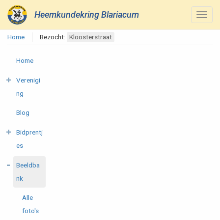
Heemkundekring Blariacum
Home
Bezocht:
Kloosterstraat
Home
Verenigi
ng
Blog
Bidprentj
es
Beeldba
nk
Alle
foto's