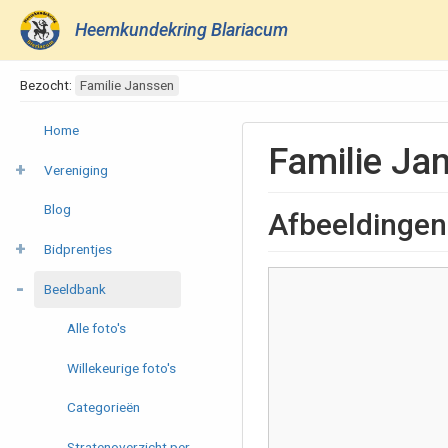
Heemkundekring Blariacum
Bezocht:
Familie Janssen
Home
Familie Ja
Vereniging
Blog
Afbeeldingen
Bidprentjes
Beeldbank
Alle foto's
Willekeurige foto's
Categorieën
Stratenoverzicht per