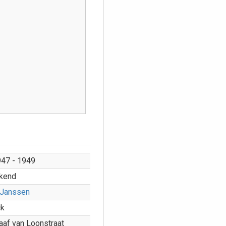
947 - 1949
kend
 Janssen
ck
aaf van Loonstraat