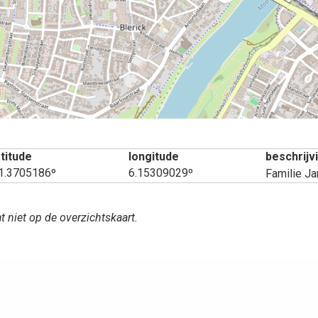
atitude
longitude
beschrijv
1.3705186º
6.15309029º
Familie J
t niet op de overzichtskaart.
aatsen