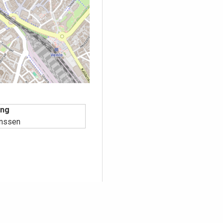
ing
anssen