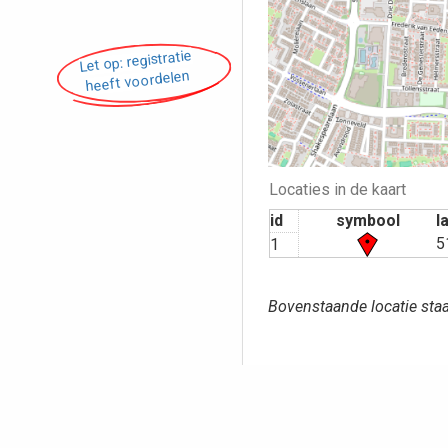
Let op: registratie
heeft voordelen
Locaties in de kaart
id
symbool
l
5
1
Bovenstaande locatie staa
Opmerking pl