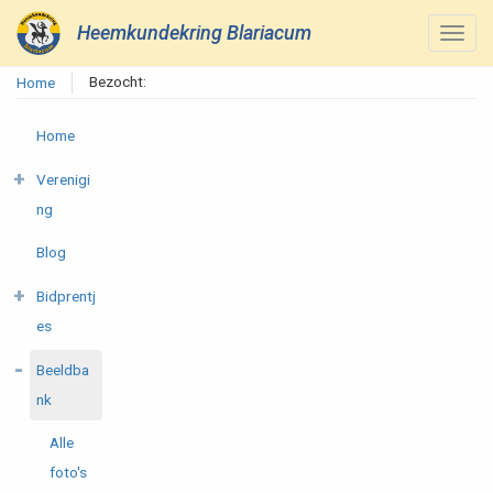
Heemkundekring Blariacum
Bezocht:
Home
Home
Verenigi
ng
Blog
Bidprentj
es
Beeldba
nk
Alle
foto's