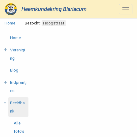
Heemkundekring Blariacum
Home
Bezocht:
Hoogstraat
Home
Verenigi
ng
Blog
Bidprentj
es
Beeldba
nk
Alle
foto's