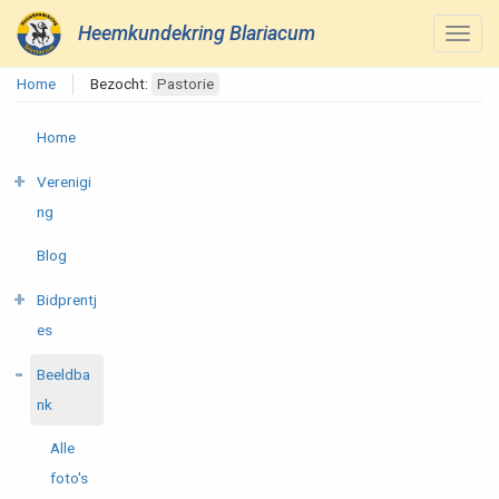
Heemkundekring Blariacum
Home
Bezocht:
Pastorie
Home
Verenigi
ng
Blog
Bidprentj
es
Beeldba
nk
Alle
foto's