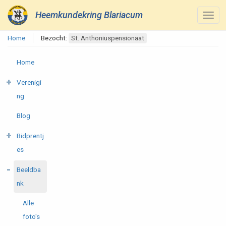
Heemkundekring Blariacum
Home
Bezocht:
St. Anthoniuspensionaat
Home
Verenigi
ng
Blog
Bidprentj
es
Beeldba
nk
Alle
foto's