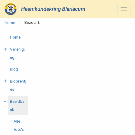
Heemkundekring Blariacum
Bezocht:
Home
Home
Verenigi
ng
Blog
Bidprentj
es
Beeldba
nk
Alle
foto's