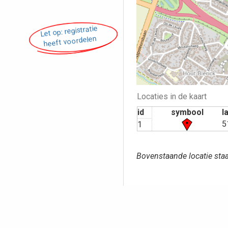
Let op: registratie
heeft voordelen
Locaties in de kaart
id
symbool
l
5
1
Bovenstaande locatie staa
Opmerking pl