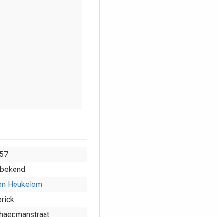
57
bekend
en Heukelom
erick
haepmanstraat