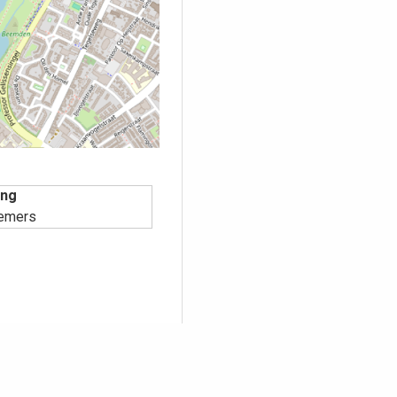
ing
remers