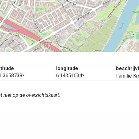
atitude
longitude
beschrijv
1.3658738º
6.14351034º
Familie K
t niet op de overzichtskaart.
aatsen