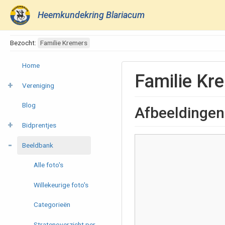
Heemkundekring Blariacum
Bezocht:
Familie Kremers
Home
Familie Kr
Vereniging
Blog
Afbeeldingen
Bidprentjes
Beeldbank
Alle foto's
Willekeurige foto's
Categorieën
Stratenoverzicht per