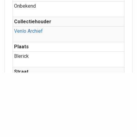
Onbekend
Collectiehouder
Venlo Archief
Plaats
Blerick
Straat
Antoniuslaan
Categorieën
Cultuur
Meer info
Geografie