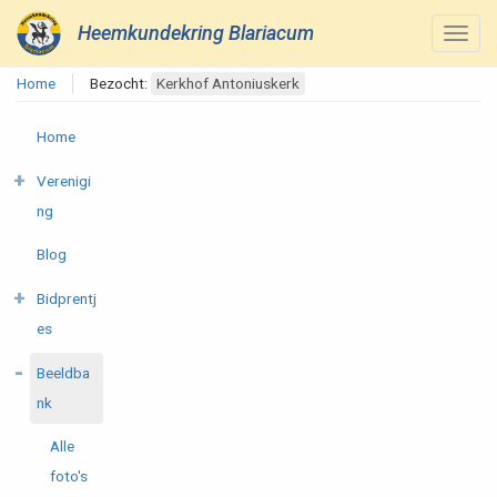
Heemkundekring Blariacum
Home
Bezocht:
Kerkhof Antoniuskerk
Home
Verenigi
ng
Blog
Bidprentj
es
Beeldba
nk
Alle
foto's