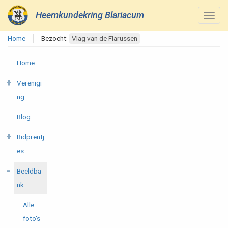
Heemkundekring Blariacum
Home
Bezocht:
Vlag van de Flarussen
Home
Verenigi
ng
Blog
Bidprentj
es
Beeldba
nk
Alle
foto's