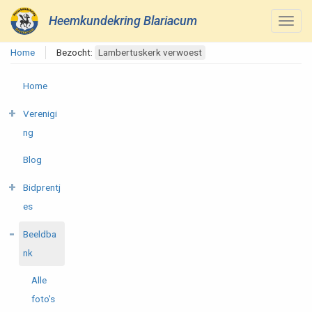
Heemkundekring Blariacum
Home
Bezocht:
Lambertuskerk verwoest
Home
Verenigi
ng
Blog
Bidprentj
es
Beeldba
nk
Alle
foto's