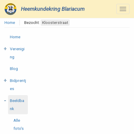
Heemkundekring Blariacum
Home
Bezocht:
Kloosterstraat
Home
Verenigi
ng
Blog
Bidprentj
es
Beeldba
nk
Alle
foto's