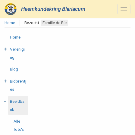
Heemkundekring Blariacum
Home
Bezocht:
Familie de Bie
Home
Verenigi
ng
Blog
Bidprentj
es
Beeldba
nk
Alle
foto's