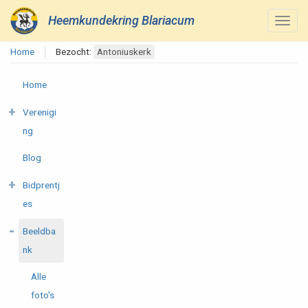
Heemkundekring Blariacum
Home
Bezocht:
Antoniuskerk
Home
Verenigi
ng
Blog
Bidprentj
es
Beeldba
nk
Alle
foto's