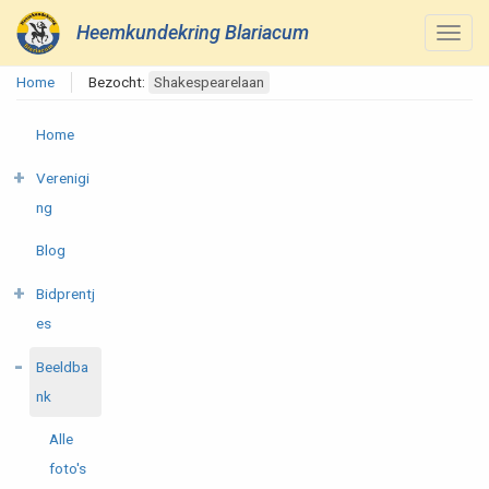
Heemkundekring Blariacum
Home
Bezocht:
Shakespearelaan
Home
Verenigi
ng
Blog
Bidprentj
es
Beeldba
nk
Alle
foto's