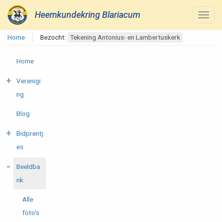
Heemkundekring Blariacum
Home
Bezocht:
Tekening Antonius- en Lambertuskerk
Home
Verenigi
ng
Blog
Bidprentj
es
Beeldba
nk
Alle
foto's