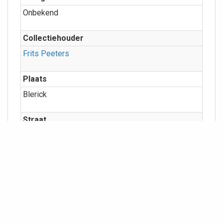
Onbekend
Collectiehouder
Frits Peeters
Plaats
Blerick
Straat
Categorieën
Kerken/kloosters
Meer info
Geografie