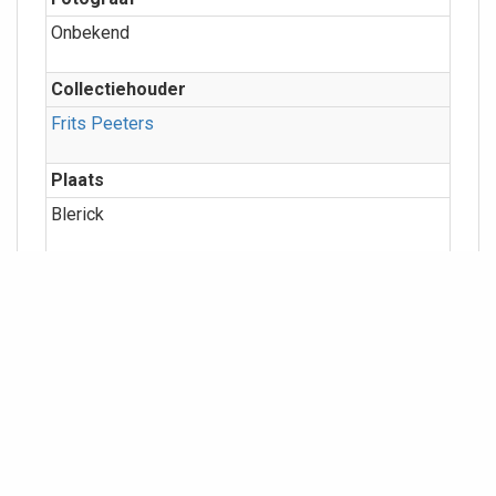
Onbekend
Collectiehouder
Frits Peeters
Plaats
Blerick
Straat
Averbodestraat
Categorieën
Bebouwing
Meer info