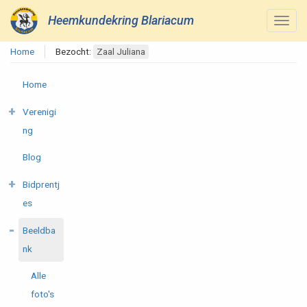
Heemkundekring Blariacum
Home
Bezocht:
Zaal Juliana
Home
Verenigi
ng
Blog
Bidprentj
es
Beeldba
nk
Alle
foto's