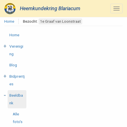
Heemkundekring Blariacum
Home
Bezocht:
1e Graaf van Loonstraat
Home
Verenigi
ng
Blog
Bidprentj
es
Beeldba
nk
Alle
foto's